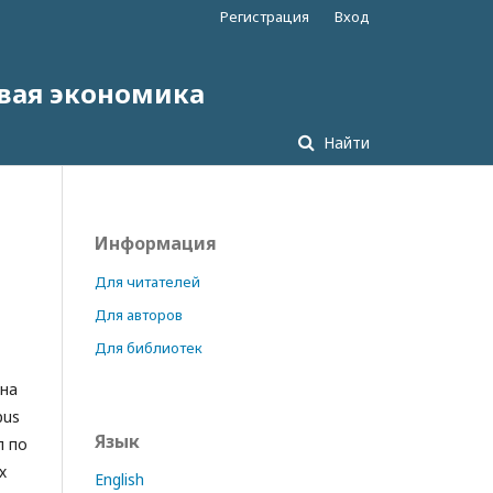
Регистрация
Вход
овая экономика
Найти
Информация
Для читателей
Для авторов
Для библиотек
 на
pus
Язык
л по
х
English