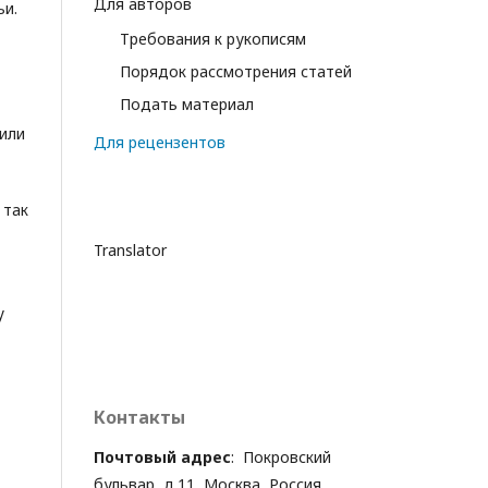
Для авторов
ьи.
Требования к рукописям
Порядок рассмотрения статей
Подать материал
 или
Для рецензентов
 так
Translator
у
Контакты
Почтовый адрес
: Покровский
бульвар, д.11, Москва, Россия,