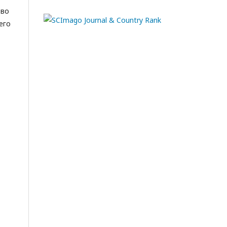
тво
его