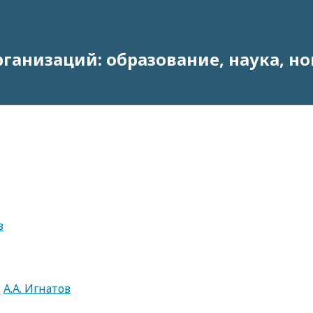
анизаций: образование, наука, н
в
,
А.А. Игнатов