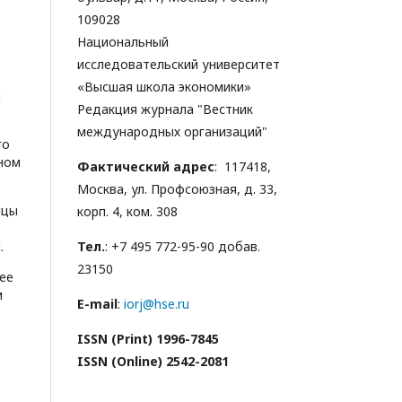
109028
Национальный
исследовательский университет
«Высшая школа экономики»
я
Редакция журнала "Вестник
международных организаций"
го
ном
Фактический адрес
: 117418,
Москва, ул. Профсоюзная, д. 33,
ицы
корп. 4, ком. 308
Тел.
: +7 495 772-95-90 добав.
.
23150
ее
м
E-mail
:
iorj@hse.ru
ISSN (Print) 1996-7845
ISSN (Online) 2542-2081