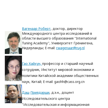
Вагенаар Роберт
, доктор, директор
Международного центра исследований в
области высшего образования "International
Tuning Academy", Университет Грёнингена,
Нидерланды; E-mail:
r.wagenaar@rug.nl
Гао Хайхун,
п
рофессор и старший научный
сотрудник,
Институт мировой экономики и
политики Китайской академии общественных
наук, Китай; E-mail: gaohh@cass.org.cn
Даш
Приядарши
, д.э.н., доцент
Исследовательского центра
"Исследовательская и информационная