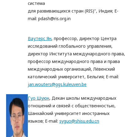
система
для развивающихся стран (RIS)", Индия; E-
mail: pdash@ris.org.in
Ваутерс Ян
, профессор, директор Центра
исследований глобального управления,
директор Института международного права,
профессор международного права и права
международных организаций, Лёвенский
католический университет, Бельгия; E-mail:
jan.wouters@ggs.kuleuven.be
Гуо Шуюн
, Декан школы международных
отношений и связей с общественностью,
Шанхайский университет иностранных
языков; E-mail:
syguo@shisu.edu.cn