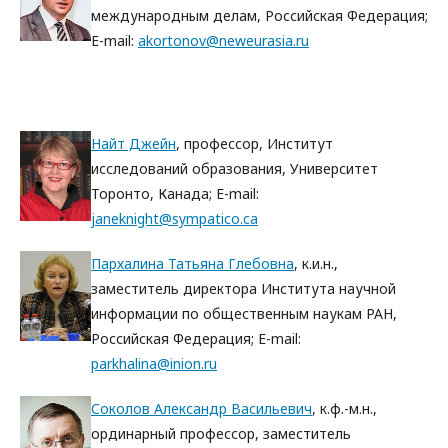
международным делам, Российская Федерация;
E-mail:
akortonov@neweurasia.ru
Найт Джейн
, профессор, Институт
исследований образования, Университет
Торонто, Канада; E-mail:
janeknight@sympatico.ca
Пархалина Татьяна Глебовна
, к.и.н.,
заместитель директора Института научной
информации по общественным наукам РАН,
Российская Федерация; E-mail:
parkhalina@inion.ru
Соколов Александр Васильевич
, к.ф.-м.н.,
ординарный профессор, заместитель