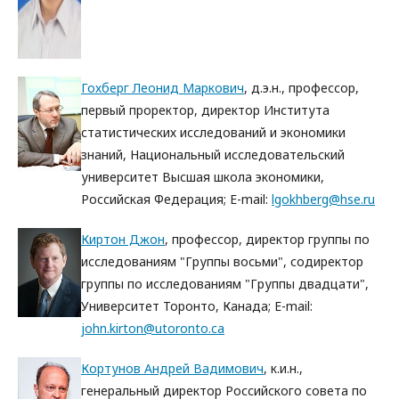
Гохберг Леонид Маркович
, д.э.н., профессор,
первый проректор, директор Института
статистических исследований и экономики
знаний, Национальный исследовательский
университет Высшая школа экономики,
Российская Федерация; E-mail:
lgokhberg@hse.ru
Киртон Джон
, профессор, директор группы по
исследованиям "Группы восьми", содиректор
группы по исследованиям "Группы двадцати",
Университет Торонто, Канада; E-mail:
john.kirton@utoronto.ca
Кортунов Андрей Вадимович
, к.и.н.,
генеральный директор Российского совета по