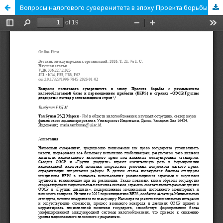
Вопросы налогового суверенитета в эпоху Проекта борьбы с размыванием налогооблагаемой базы и перемещением прибыли (BEPS) в странах «ОЭСР/Группы двадцати»: взгляд развивающихся стран