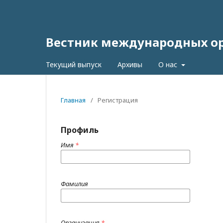
Вестник международных орг
Текущий выпуск
Архивы
О нас
Главная
/
Регистрация
Профиль
Имя
*
Фамилия
Организация
*