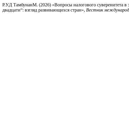
Р.У.Д ТамбунанМ. (2026) «Вопросы налогового суверенитета 
двадцати“: взгляд развивающихся стран»,
Вестник международн