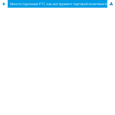
Многосторонние РТС как инструмент торговой политики Индии